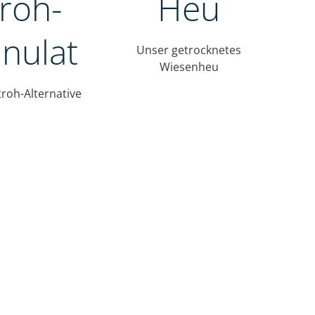
troh-
Heu
anulat
Unser getrocknetes
Wiesenheu
roh-Alternative