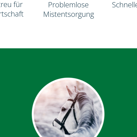
treu für
Schnell
Problemlose
rtschaft
Mistentsorgung