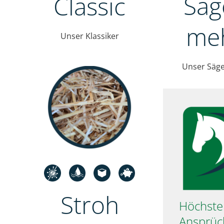
Säg
Classic
me
Unser Klassiker
Unser Säg
Stroh
Höchste
Ansprüc