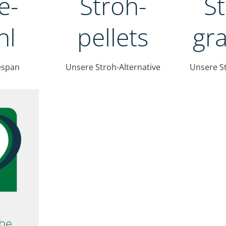
e-
S
Stroh-
hl
gr
pellets
espan
Unsere St
Unsere Stroh-Alternative
he