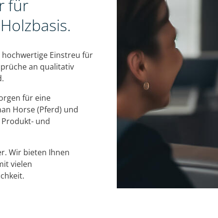
 für
 Holzbasis.
t hochwertige Einstreu für
prüche an qualitativ
d.
orgen für eine
an Horse (Pferd) und
e Produkt- und
er. Wir bieten Ihnen
it vielen
chkeit.