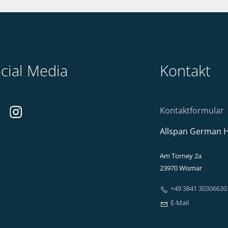
cial Media
Kontakt
Kontaktformular
Allspan German 
Am Torney 2a
23970 Wismar
+49 3841 30306630
E-Mail