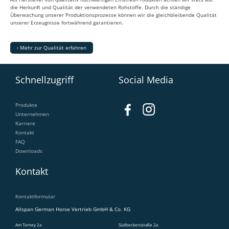
die Herkunft und Qualität der verwendeten Rohstoffe. Durch die ständige
Überwachung unserer Produktionsprozesse können wir die gleichbleibende Qualität
unserer Erzeugnisse fortwährend garantieren.
› Mehr zur Qualität erfahren
Schnellzugriff
Social Media
Produkte
Unternehmen
Karriere
Kontakt
FAQ
Downloads
Kontakt
Kontaktformular
Allspan German Horse Vertrieb GmbH & Co. KG
Am Torney 2a
Südbeckenstraße 2a