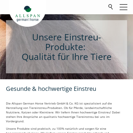
Unsere Einstreu-
Produkte
Produkte:
Pferde
Qualität für Ihre Tiere
Landwirtschaft
Kleintiere
Unternehmen
Karriere
Gesunde & hochwertige Einstreu
Kontakt
Die Allspan German Horse Vertrieb GmbH & Co. KG ist spezialisiert auf die
Herstellung von Tiereinstreu-Produkten. Ob für Pferde, landwirtschaftliche
FAQ
Nutztiere, Katzen oder Kleintiere: Wir liefern Ihnen hochwertige Einstreu! Dabei
stehen Ihre Ansprüche an qualitativ hochwertige Tiereinstreu bei uns im
Downloads
Vordergrund.
Unsere Produkte sind praktisch, zu 100% natürlich und sorgen für eine