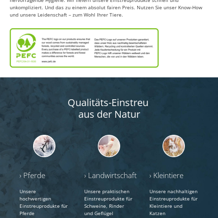
hervorragende Hygiene. Wir liefern unsere Einstreuprodukte schnell und
unkompliziert. Und das zu einem absolut fairen Preis. Nutzen Sie unser Know-How
und unsere Leidenschaft – zum Wohl Ihrer Tiere.
Qualitäts-Einstreu
aus der Natur
› Pferde
› Landwirtschaft
› Kleintiere
Unsere
Unsere praktischen
Unsere nachhaltigen
hochwertigen
Einstreuprodukte für
Einstreuprodukte für
Einstreuprodukte für
Schweine, Rinder
Kleintiere und
Pferde
und Geflügel
Katzen